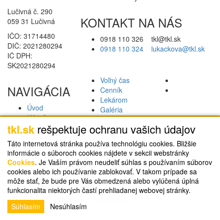
Lučivná č. 290
KONTAKT NA NÁS
059 31 Lučivná
IČO: 31714480
0918 110 326 tkl@tkl.sk
DIČ: 2021280294
0918 110 324
lukackova@tkl.sk
IČ DPH:
SK2021280294
Voľný čas
NAVIGÁCIA
Cenník
Lekárom
Úvod
Galéria
Kúpeľe
Kontakty
tkl.sk
rešpektuje ochranu vašich údajov
Lučivná
GDPR
Nástup
Táto internetová stránka používa technológiu cookies. Bližšie
Areál
informácie o súboroch cookies nájdete v sekcii webstránky
Ubytovanie
Cookies
. Je Vaším právom neudeliť súhlas s používaním súborov
cookies alebo ich používanie zablokovať. V takom prípade sa
webdesign
|
môže stať, že bude pre Vás obmedzená alebo vylúčená úplná
webex.sk
funkcionalita niektorých častí prehliadanej webovej stránky.
Súhlasím
Nesúhlasím