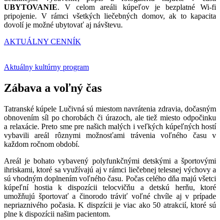
UBYTOVANIE
. V celom areáli kúpeľov je bezplatné Wi-fi
pripojenie. V rámci všetkých liečebných domov, ak to kapacita
dovolí je možné ubytovať aj návštevu.
AKTUÁLNY CENNÍK
Aktuálny
kultúrny program
Zábava a voľný čas
Tatranské kúpele Lučivná sú miestom navrátenia zdravia, dočasným
obnovením síl po chorobách či úrazoch, ale tiež miesto odpočinku
a relaxácie. Preto sme pre našich malých i veľkých kúpeľných hostí
vybavili areál rôznymi možnosťami trávenia voľného času v
každom ročnom období.
Areál je bohato vybavený polyfunkčnými detskými a športovými
ihriskami, ktoré sa využívajú aj v rámci liečebnej telesnej výchovy a
sú vhodným doplnením voľného času. Počas celého dňa majú všetci
kúpeľní hostia k dispozícii telocvičňu a detskú herňu, ktoré
umožňujú športovať a činorodo tráviť voľné chvíle aj v prípade
nepriaznivého počasia. K dispzícii je viac ako 50 atrakcií, ktoré sú
plne k dispozícii našim pacientom.