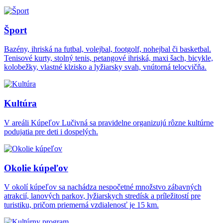
Šport
Bazény, ihriská na futbal, volejbal, footgolf, nohejbal či basketbal.
Tenisové kurty, stolný tenis, petangové ihriská, maxi šach, bicykle,
kolobežky, vlastné klzisko a lyžiarsky svah, vnútorná telocvičňa.
Kultúra
V areáli Kúpeľov Lučivná sa pravidelne organizujú rôzne kultúrne
podujatia pre deti i dospelých.
Okolie kúpeľov
V okolí kúpeľov sa nachádza nespočetné množstvo zábavných
atrakcií, lanových parkov, lyžiarskych stredísk a príležitostí pre
turistiku, pričom priemerná vzdialenosť je 15 km.