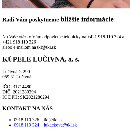
bližšie informácie
Radi Vám poskytneme
Na Vaše otázky Vám odpovieme telonicky na +421 918 110 324 a
+421 918 110 326
alebo e-mailom na tkl@tkl.sk
KÚPELE LUČIVNÁ, a. s.
Lučivná č. 290
059 31 Lučivná
IČO: 31714480
DIČ: 2021280294
IČ DPH: SK2021280294
KONTAKT NA NÁS
0918 110 326 tkl@tkl.sk
0918 110 324
lukackova@tkl.sk