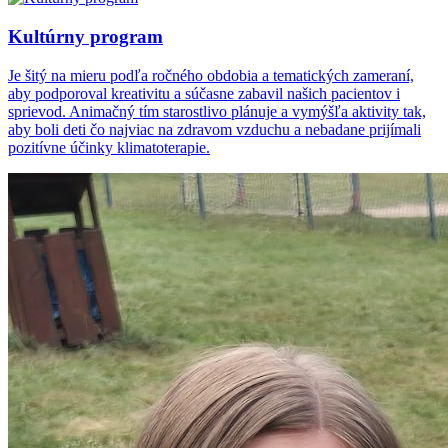
Kultúrny program
Je šitý na mieru podľa ročného obdobia a tematických zameraní,
aby podporoval kreativitu a súčasne zabavil našich pacientov i
sprievod. Animačný tím starostlivo plánuje a vymýšľa aktivity tak,
aby boli deti čo najviac na zdravom vzduchu a nebadane prijímali
pozitívne účinky klimatoterapie.