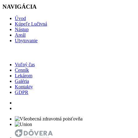
NAVIGÁCIA
Úvod
Kúpeľe Lučivná
Nástup
Areál
Ubytovanie
Voľný čas
Cenník
Lekárom
Galéria
Kontakty
GDPR