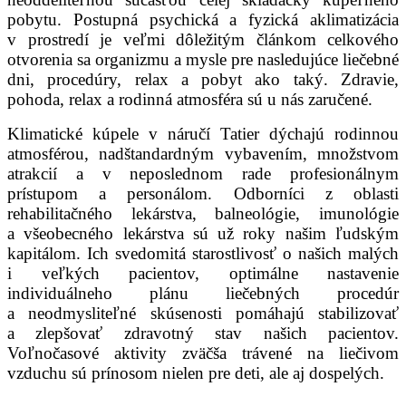
pobytu. Postupná psychická a fyzická aklimatizácia
v prostredí je veľmi dôležitým článkom celkového
otvorenia sa organizmu a mysle pre nasledujúce liečebné
dni, procedúry, relax a pobyt ako taký. Zdravie,
pohoda, relax a rodinná atmosféra sú u nás zaručené.
Klimatické kúpele v náručí Tatier dýchajú rodinnou
atmosférou, nadštandardným vybavením, množstvom
atrakcií a v neposlednom rade profesionálnym
prístupom a personálom. Odborníci z oblasti
rehabilitačného lekárstva, balneológie, imunológie
a všeobecného lekárstva sú už roky našim ľudským
kapitálom. Ich svedomitá starostlivosť o našich malých
i veľkých pacientov, optimálne nastavenie
individuálneho plánu liečebných procedúr
a neodmysliteľné skúsenosti pomáhajú stabilizovať
a zlepšovať zdravotný stav našich pacientov.
Voľnočasové aktivity zväčša trávené na liečivom
vzduchu sú prínosom nielen pre deti, ale aj dospelých.