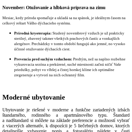
November: Otužovanie a hĺbková príprava na zimu
Mesiac, kedy príroda spomaľuje a ukladá sa na spánok, je ideálnym časom na
celkový reštart Vášho dýchacieho systému.
Prírodná kryoterapia:
Studený novembrový vzduch je už prakticky
sterilný, zbavený takmer všetkých prachových častíc a vonkajších
alergénov. Prechádzky v tomto období fungujú ako jemné, no vysoko
účinné otužovanie dýchacích ciest.
Prevencia pred suchým vzduchom:
Predtým, než sa naplno rozbehne
vykurovacia sezóna a prekúrené, suché miestnosti začnú ničiť Vaše
priedušky, pobyt vo vlhšej a čistej horskej klíme ich optimálne
zregeneruje a vytvorí na nich ochranný film.
Moderné ubytovanie
Ubytovanie je riešené v moderne a funkčne zariadených izbách
štandarného, rodinného a apartmánového typu. Štandard
a nadštandard si môžete na základe preferencie a možností vybrať
z viacerých alternatív, k dispozícii je 5 liečebných domov, ktorých
detailnejšie vybavenie, popis a fotogalériu nájdete v časti