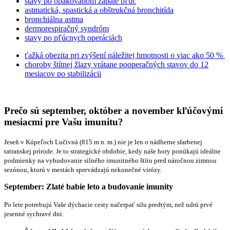
stavy po opakovanom zápale pľúc
astmatická, spastická a obštrukčná bronchitída
bronchiálna astma
dermorespiračný syndróm
stavy po pľúcnych operáciách
ťažká obezita pri zvýšení náležitej hmotnosti o viac ako 50 %
choroby štítnej žlazy vrátane pooperačných stavov do 12
mesiacov po stabilizácii
Prečo sú september, október a november kľúčovými
mesiacmi pre Vašu imunitu?
Jeseň v Kúpeľoch Lučivná (815 m n. m.) nie je len o nádherne sfarbenej
tatranskej prírode. Je to strategické obdobie, kedy naše hory ponúkajú ideálne
podmienky na vybudovanie silného imunitného štítu pred náročnou zimnou
sezónou, ktorú v mestách sprevádzajú nekonečné virózy.
September: Zlaté babie leto a budovanie imunity
Po lete potrebujú Vaše dýchacie cesty načerpať silu predtým, než udrú prvé
jesenné sychravé dni.