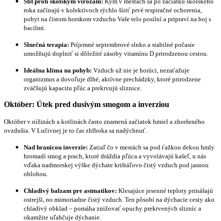
Štít proti školským virózam:
Kým v mestách sa po začiatku školského
roka začínajú v kolektívoch rýchlo šíriť prvé respiračné ochorenia,
pobyt na čistom horskom vzduchu Vaše telo posilní a pripraví na boj s
bacilmi.
Slnečná terapia:
Príjemné septembrové slnko a stabilné počasie
umožňujú doplniť si dôležité zásoby vitamínu D prirodzenou cestou.
Ideálna klíma na pohyb:
Vzduch už nie je horúci, nezaťažuje
organizmus a dovoľuje dlhé, aktívne prechádzky, ktoré prirodzene
zväčšujú kapacitu pľúc a prekrvujú sliznice.
Október: Útek pred dusivým smogom a inverziou
Október v nížinách a kotlinách často znamená začiatok hmiel a zhoršeného
ovzdušia. V Lučivnej je to čas zhlboka sa nadýchnuť.
Nad hranicou inverzie:
Zatiaľ čo v mestách sa pod ťažkou dekou hmly
hromadí smog a prach, ktoré dráždia pľúca a vyvolávajú kašeľ, u nás
vďaka nadmorskej výške dýchate krištáľovo čistý vzduch pod jasnou
oblohou.
Chladivý balzam pre astmatikov:
Klesajúce jesenné teploty prinášajú
ostrejší, no mimoriadne čistý vzduch. Ten pôsobí na dýchacie cesty ako
chladivý obklad – pomáha znižovať opuchy prekrvených slizníc a
okamžite uľahčuje dýchanie.