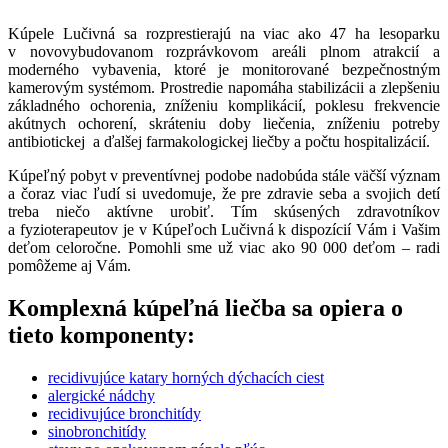
Kúpele Lučivná sa rozprestierajú na viac ako 47 ha lesoparku
v novovybudovanom rozprávkovom areáli plnom atrakcií a
moderného vybavenia, ktoré je monitorované bezpečnostným
kamerovým systémom. Prostredie napomáha stabilizácii a zlepšeniu
základného ochorenia, zníženiu komplikácií, poklesu frekvencie
akútnych ochorení, skráteniu doby liečenia, zníženiu potreby
antibiotickej a ďalšej farmakologickej liečby a počtu hospitalizácií.
Kúpeľný pobyt v preventívnej podobe nadobúda stále väčší význam
a čoraz viac ľudí si uvedomuje, že pre zdravie seba a svojich detí
treba niečo aktívne urobiť. Tím skúsených zdravotníkov
a fyzioterapeutov je v Kúpeľoch Lučivná k dispozícií Vám i Vašim
deťom celoročne. Pomohli sme už viac ako 90 000 deťom – radi
pomôžeme aj Vám.
Komplexná kúpeľná liečba sa opiera o
tieto komponenty:
recidivujúce katary horných dýchacích ciest
alergické nádchy
recidivujúce bronchitídy
sinobronchitídy